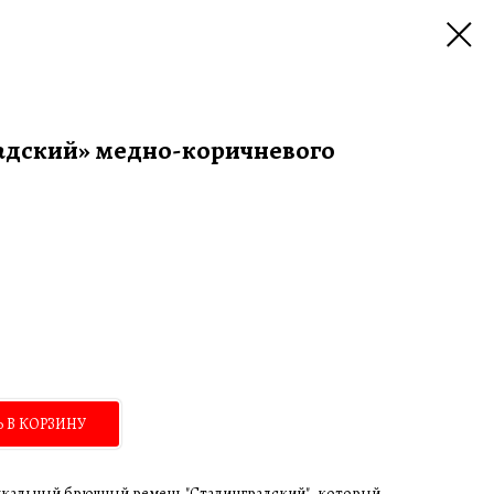
адский» медно-коричневого
 В КОРЗИНУ
кальный брючный ремень "Сталинградский", который