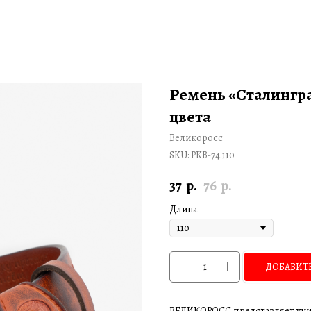
Ремень «Сталингр
цвета
Великоросс
SKU:
PKB-74.110
37
р.
76
р.
Длина
ДОБАВИТЬ
ВЕЛИКОРОСС представляет уни