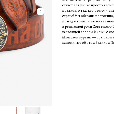
станет для Вас не просто элем
предков, о тех, кто отстоял дл
стране! Мы обязаны постоянно,
правду о войне, о колоссально
и решающей роли Советского Со
настоящей воловьей кожи с из
Мамаевом кургане — братской м
напоминать об этом Великом П