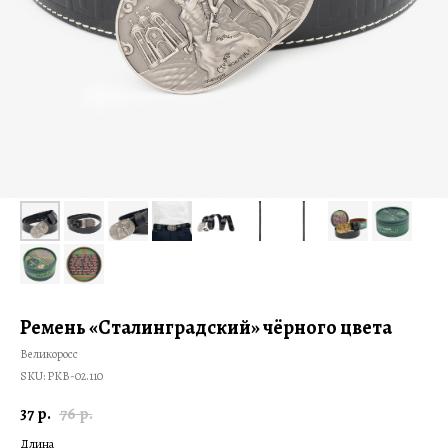
Ремень «Сталинградский» чёрного цвета
Великоросс
SKU:
PKB-02.110
37
76
р.
р.
Длина