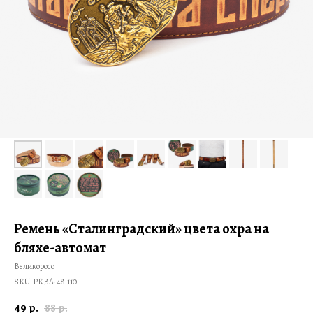
Ремень «Сталинградский» цвета охра на
бляхе-автомат
Великоросс
SKU:
PKBA-48.110
49
88
р.
р.