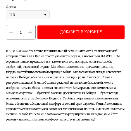
Длина
ДОБАВИТЬ В КОРЗИНУ
ВЕЛИКОРОСС представляет уникальный ремень-автомат "Сталинградский",
который станет для Вас не просто элементом образа, а настоящей ПАМЯТЬЮ о
героизме наших предков, о тех, кто отстоял для нас право жить в мирной,
свободной, счастливой стране! Мы обязаны постоянно, аргументированно,
твёрдо, настойчиво отстаивать правду о войне, о колоссальном вкладе советского
народа в Победу, об объединяющей и решающей роли Советского Союза в
разгроме нацизма! Ремень Сталинградский из настоящей воловьей кожи с
изображением на бляхе-автомат знаменитого Мемориального комплекса на
Мамаевом кургане — братской могилы десятков тысяч бойцов — будет всегда
напоминать об этом Великом Подвиге! Удобная современная автоматическая
бляха обеспечит абсолютный комфорт и долгий срок службы. Умный механизм
позволяет механизм автомата позволяет мгновенно затягивать, а легким нажатием
кнопки- ослаблять ремень с возможностью регулировки на каждые 5мм. Этот
ремень - настоящий гимн комфорту, качеству и патриотизму!