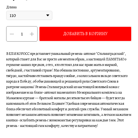
Длина
ДОБАВИТЬ В КОРЗИНУ
ВЕЛИКОРОСС представляет уникальный ремень-автомат "Сталинградский",
который станет для Вас не просто элементом образа, а настоящей ПАМЯТЬЮ о
героизме наших предков, о тех, кто отстоял для нас право жить в мирной,
свободной, счастливой стране! Мы обязаны постоянно, аргументированно,
твёрдо, настойчиво отстаивать правду о войне, о колоссальном вкладе советского
народа в Победу, об объединяющей и решающей роли Советского Союза в
разгроме нацизма! Ремень Сталинградский из настоящей воловьей кожи с
изображением на бляхе-автомат знаменитого Мемориального комплекса на
Мамаевом кургане — братской могилы десятков тысяч бойцов — будет всегда
напоминать об этом Великом Подвиге! Удобная современная автоматическая
бляха обеспечит абсолютный комфорт и долгий срок службы. Умный механизм
позволяет механизм автомата позволяет мгновенно затягивать, а легким нажатием
кнопки- ослаблять ремень с возможностью регулировки на каждые 5мм. Этот
ремень - настоящий гим комфорту, качеству и патриотизму!